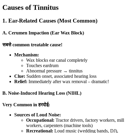
Causes of Tinnitus
1. Ear-Related Causes (Most Common)
A. Cerumen Impaction (Ear Wax Block)
सबसे common treatable cause!
Mechanism:
Wax blocks ear canal completely
Touches eardrum
Abnormal pressure → tinnitus
Clue:
Sudden onset, associated hearing loss
Relief:
Immediately after wax removal – dramatic!
B. Noise-Induced Hearing Loss (NIHL)
Very Common in हरदोई:
Sources of Loud Noise:
Occupational:
Tractor drivers, factory workers, mill
workers, carpenters (machine tools)
Recreational:
Loud music (wedding bands, DJ),