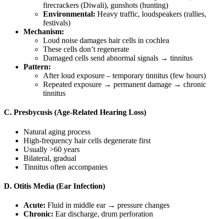
firecrackers (Diwali), gunshots (hunting)
Environmental:
Heavy traffic, loudspeakers (rallies,
festivals)
Mechanism:
Loud noise damages hair cells in cochlea
These cells don’t regenerate
Damaged cells send abnormal signals → tinnitus
Pattern:
After loud exposure – temporary tinnitus (few hours)
Repeated exposure → permanent damage → chronic
tinnitus
C. Presbycusis (Age-Related Hearing Loss)
Natural aging process
High-frequency hair cells degenerate first
Usually >60 years
Bilateral, gradual
Tinnitus often accompanies
D. Otitis Media (Ear Infection)
Acute:
Fluid in middle ear → pressure changes
Chronic:
Ear discharge, drum perforation