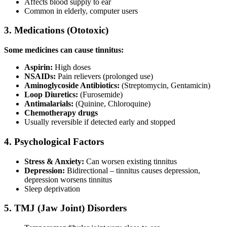
Affects blood supply to ear
Common in elderly, computer users
3. Medications (Ototoxic)
Some medicines can cause tinnitus:
Aspirin:
High doses
NSAIDs:
Pain relievers (prolonged use)
Aminoglycoside Antibiotics:
(Streptomycin, Gentamicin)
Loop Diuretics:
(Furosemide)
Antimalarials:
(Quinine, Chloroquine)
Chemotherapy drugs
Usually reversible if detected early and stopped
4. Psychological Factors
Stress & Anxiety:
Can worsen existing tinnitus
Depression:
Bidirectional – tinnitus causes depression,
depression worsens tinnitus
Sleep deprivation
5. TMJ (Jaw Joint) Disorders