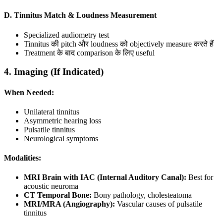
D. Tinnitus Match & Loudness Measurement
Specialized audiometry test
Tinnitus की pitch और loudness को objectively measure करते हैं
Treatment के बाद comparison के लिए useful
4. Imaging (If Indicated)
When Needed:
Unilateral tinnitus
Asymmetric hearing loss
Pulsatile tinnitus
Neurological symptoms
Modalities:
MRI Brain with IAC (Internal Auditory Canal):
Best for
acoustic neuroma
CT Temporal Bone:
Bony pathology, cholesteatoma
MRI/MRA (Angiography):
Vascular causes of pulsatile
tinnitus