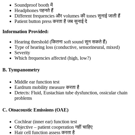
Soundproof booth में
Headphones पहनते हैं
Different frequencies और volumes की tones सुनाई जाती हैं
Patient button press करता है जब सुनाई दे
Information Provided:
Hearing threshold (कितना soft sound सुन सकते हैं)
Type of hearing loss (conductive, sensorineural, mixed)
Severity
Which frequencies affected (high, low?)
B. Tympanometry
Middle ear function test
Eardrum mobility measure करता है
Detects: Fluid, Eustachian tube dysfunction, ossicular chain
problems
C. Otoacoustic Emissions (OAE)
Cochlear (inner ear) function test
Objective – patient cooperation नहीं चाहिए
Hair cell function assess करता है