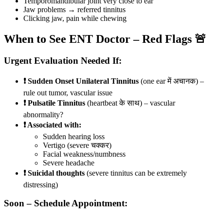
Temporomandibular joint very close to ear
Jaw problems → referred tinnitus
Clicking jaw, pain while chewing
When to See ENT Doctor – Red Flags 🚨
Urgent Evaluation Needed If:
❗ Sudden Onset Unilateral Tinnitus
(one ear में अचानक) –
rule out tumor, vascular issue
❗ Pulsatile Tinnitus
(heartbeat के साथ) – vascular
abnormality?
❗ Associated with:
Sudden hearing loss
Vertigo (severe चक्कर)
Facial weakness/numbness
Severe headache
❗ Suicidal thoughts
(severe tinnitus can be extremely
distressing)
Soon – Schedule Appointment: