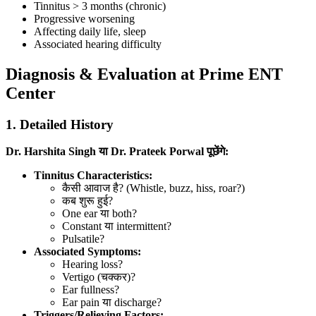
Tinnitus > 3 months (chronic)
Progressive worsening
Affecting daily life, sleep
Associated hearing difficulty
Diagnosis & Evaluation at Prime ENT
Center
1. Detailed History
Dr. Harshita Singh या Dr. Prateek Porwal पूछेंगे:
Tinnitus Characteristics:
कैसी आवाज है? (Whistle, buzz, hiss, roar?)
कब शुरू हुई?
One ear या both?
Constant या intermittent?
Pulsatile?
Associated Symptoms:
Hearing loss?
Vertigo (चक्कर)?
Ear fullness?
Ear pain या discharge?
Triggers/Relieving Factors: