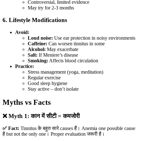
Controversial, limited evidence
May try for 2-3 months
6. Lifestyle Modifications
Avoid:
Loud noise:
Use ear protection in noisy environments
Caffeine:
Can worsen tinnitus in some
Alcohol:
May exacerbate
Salt:
If Meniere’s disease
Smoking:
Affects blood circulation
Practice:
Stress management (yoga, meditation)
Regular exercise
Good sleep hygiene
Stay active – don’t isolate
Myths vs Facts
❌ Myth 1: कान में सीटी = कमजोरी
✅ Fact:
Tinnitus के बहुत सारे causes हैं। Anemia one possible cause
है but not the only one। Proper evaluation जरूरी है।