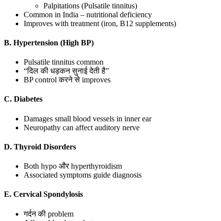
Palpitations (Pulsatile tinnitus)
Common in India – nutritional deficiency
Improves with treatment (iron, B12 supplements)
B. Hypertension (High BP)
Pulsatile tinnitus common
“दिल की धड़कन सुनाई देती है”
BP control करने से improves
C. Diabetes
Damages small blood vessels in inner ear
Neuropathy can affect auditory nerve
D. Thyroid Disorders
Both hypo और hyperthyroidism
Associated symptoms guide diagnosis
E. Cervical Spondylosis
गर्दन की problem