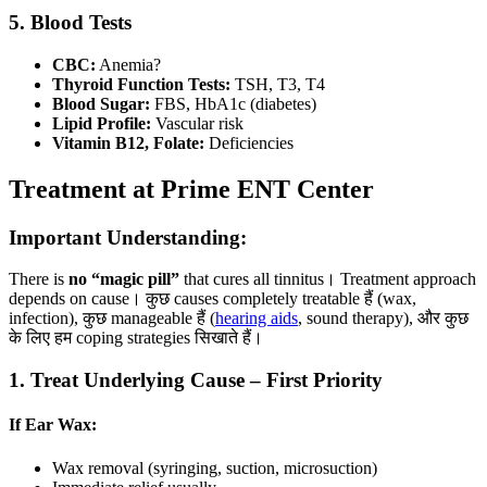
5. Blood Tests
CBC:
Anemia?
Thyroid Function Tests:
TSH, T3, T4
Blood Sugar:
FBS, HbA1c (diabetes)
Lipid Profile:
Vascular risk
Vitamin B12, Folate:
Deficiencies
Treatment at Prime ENT Center
Important Understanding:
There is
no “magic pill”
that cures all tinnitus। Treatment approach
depends on cause। कुछ causes completely treatable हैं (wax,
infection), कुछ manageable हैं (
hearing aids
, sound therapy), और कुछ
के लिए हम coping strategies सिखाते हैं।
1. Treat Underlying Cause – First Priority
If Ear Wax:
Wax removal (syringing, suction, microsuction)