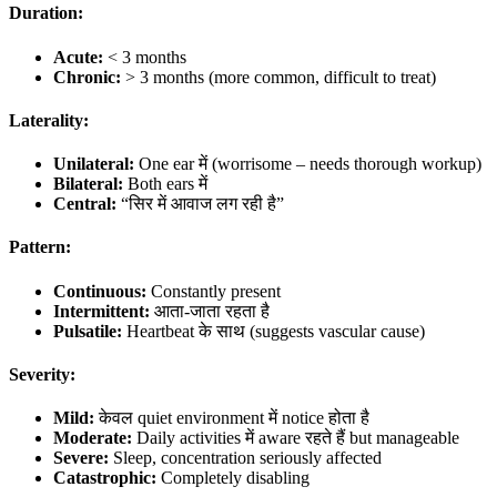
Duration:
Acute:
< 3 months
Chronic:
> 3 months (more common, difficult to treat)
Laterality:
Unilateral:
One ear में (worrisome – needs thorough workup)
Bilateral:
Both ears में
Central:
“सिर में आवाज लग रही है”
Pattern:
Continuous:
Constantly present
Intermittent:
आता-जाता रहता है
Pulsatile:
Heartbeat के साथ (suggests vascular cause)
Severity:
Mild:
केवल quiet environment में notice होता है
Moderate:
Daily activities में aware रहते हैं but manageable
Severe:
Sleep, concentration seriously affected
Catastrophic:
Completely disabling