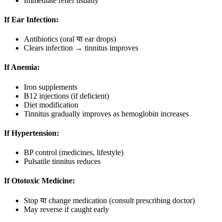
Immediate relief usually
If Ear Infection:
Antibiotics (oral या ear drops)
Clears infection → tinnitus improves
If Anemia:
Iron supplements
B12 injections (if deficient)
Diet modification
Tinnitus gradually improves as hemoglobin increases
If Hypertension:
BP control (medicines, lifestyle)
Pulsatile tinnitus reduces
If Ototoxic Medicine:
Stop या change medication (consult prescribing doctor)
May reverse if caught early