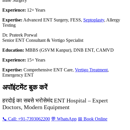
Base Surgery
Experience:
12+ Years
Expertise:
Advanced ENT Surgery, FESS,
Septoplasty
, Allergy
Testing
Dr. Prateek Porwal
Senior ENT Consultant & Vertigo Specialist
Education:
MBBS (GSVM Kanpur), DNB ENT, CAMVD
Experience:
15+ Years
Expertise:
Comprehensive ENT Care,
Vertigo Treatment
,
Emergency ENT
अपॉइंटमेंट बुक करें
हरदोई का सबसे भरोसेमंद ENT Hospital – Expert
Doctors, Modern Equipment
📞 Call: +91-7393062200
💬 WhatsApp
📅 Book Online