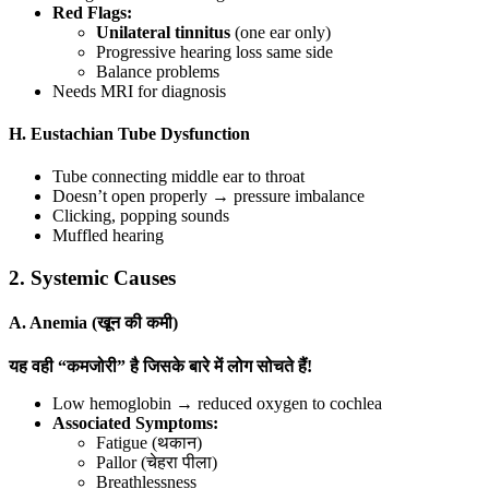
Red Flags:
Unilateral tinnitus
(one ear only)
Progressive hearing loss same side
Balance problems
Needs MRI for diagnosis
H. Eustachian Tube Dysfunction
Tube connecting middle ear to throat
Doesn’t open properly → pressure imbalance
Clicking, popping sounds
Muffled hearing
2. Systemic Causes
A. Anemia (खून की कमी)
यह वही “कमजोरी” है जिसके बारे में लोग सोचते हैं!
Low hemoglobin → reduced oxygen to cochlea
Associated Symptoms:
Fatigue (थकान)
Pallor (चेहरा पीला)
Breathlessness