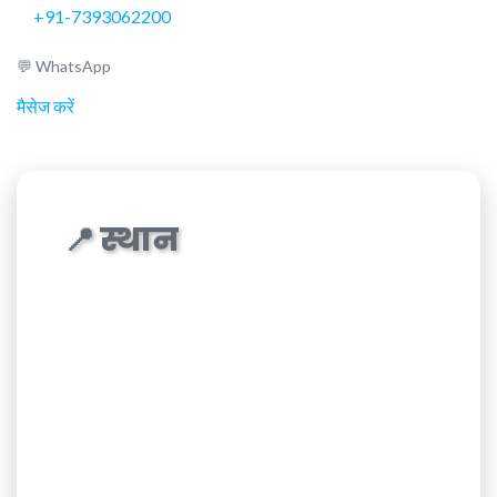
+91-7393062200
💬 WhatsApp
मैसेज करें
📍 स्थान
Prime ENT Center Hardoi
Nagheta Road, Near Railway Station
Hardoi, Uttar Pradesh 241001
समय:
सोमवार-शनिवार 10 AM – 8 PM | रविवार बंद