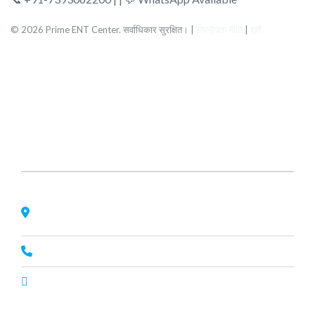
© 2026 Prime ENT Center. सर्वाधिकार सुरक्षित। |
गोपनीयता नीति
|
शर्तें
About Us
Nagheta Road, Hardoi, UP 241001, hardoi, uttar pradesh,
India, 241001
+91 7393062200
primeenthdi@gmail.com