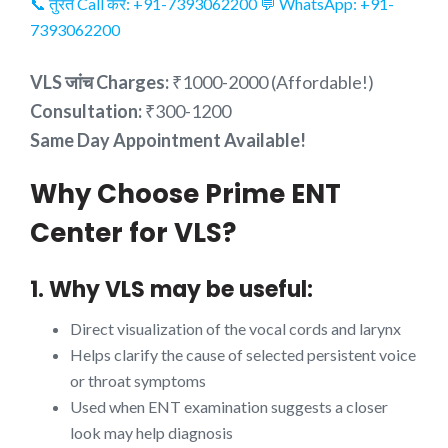
📞 तुरंत Call करें: +91-7393062200
💬 WhatsApp: +91-
7393062200
VLS जांच Charges:
₹1000-2000 (Affordable!)
Consultation:
₹300-1200
Same Day Appointment Available!
Why Choose Prime ENT
Center for VLS?
1. Why VLS may be useful:
Direct visualization of the vocal cords and larynx
Helps clarify the cause of selected persistent voice
or throat symptoms
Used when ENT examination suggests a closer
look may help diagnosis