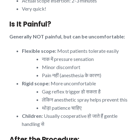
Actual scope insertion: 2-3 minutes
Very quick!
Is It Painful?
Generally NOT painful, but can be uncomfortable:
Flexible scope:
Most patients tolerate easily
नाक में pressure sensation
Minor discomfort
Pain नहीं (anesthesia के कारण)
Rigid scope:
More uncomfortable
Gag reflex trigger हो सकता है
लेकिन anesthetic spray helps prevent this
थोड़ा patience चाहिए
Children:
Usually cooperative हो जाते हैं gentle
handling से
After the Procedure: