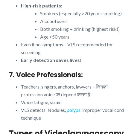
High-risk patients:
Smokers (especially >20 years smoking)
Alcohol users
Both smoking + drinking (highest risk!)
Age >50 years
Even if no symptoms – VLS recommended for
screening
Early detection saves lives!
7. Voice Professionals:
Teachers, singers, anchors, lawyers – जिनका
profession voice पर depend करता है
Voice fatigue, strain
VLS detects: Nodules,
polyps
, improper vocal cord
technique
Types of Videolaryngoscopy