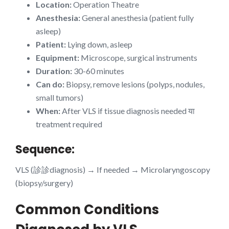
Location:
Operation Theatre
Anesthesia:
General anesthesia (patient fully
asleep)
Patient:
Lying down, asleep
Equipment:
Microscope, surgical instruments
Duration:
30-60 minutes
Can do:
Biopsy, remove lesions (polyps, nodules,
small tumors)
When:
After VLS if tissue diagnosis needed या
treatment required
Sequence:
VLS (診診diagnosis) → If needed → Microlaryngoscopy
(biopsy/surgery)
Common Conditions