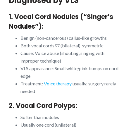
Diagnosed by VLS
1. Vocal Cord Nodules (“Singer’s
Nodules”):
Benign (non-cancerous) callus-like growths
Both vocal cords पर (bilateral), symmetric
Cause: Voice abuse (shouting, singing with
improper technique)
VLS appearance: Small white/pink bumps on cord
edge
Treatment:
Voice therapy
usually; surgery rarely
needed
2. Vocal Cord Polyps:
Softer than nodules
Usually one cord (unilateral)