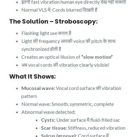
इतनी fast vibration human eye directly देख नहीं सकती
Normal VLS में: Cords blurred दिखती हैं
The Solution – Stroboscopy:
Flashing light use करता है
Light की frequency आपकी voice की pitch के साथ
synchronized होती है
Creates an optical illusion of
“slow motion”
अब vocal cords की vibration clearly visible!
What It Shows:
Mucosal wave:
Vocal cord surface की vibration
pattern
Normal wave: Smooth, symmetric, complete
Abnormal wave detected:
Cysts:
Under surface में fluid-filled sac
Scar tissue:
Stiffness, reduced vibration
Sulcus (groove):
Cord surface में